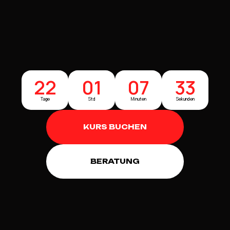
22
01
07
32
Tage
Std
Minuten
Sekunden
KURS BUCHEN
BERATUNG