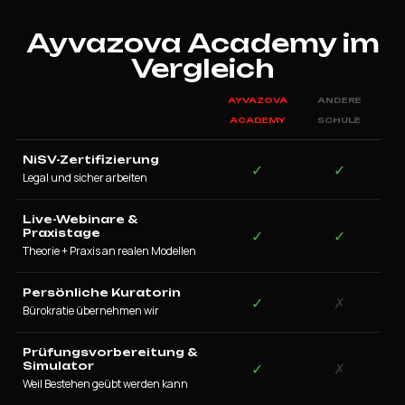
Ayvazova Academy im
Vergleich
AYVAZOVA
ANDERE
ACADEMY
SCHULE
NiSV-Zertifizierung
✓
✓
Legal und sicher arbeiten
Live-Webinare &
Praxistage
✓
✓
Theorie + Praxis an realen Modellen
Persönliche Kuratorin
✓
✗
Bürokratie übernehmen wir
Prüfungsvorbereitung &
Simulator
✓
✗
Weil Bestehen geübt werden kann